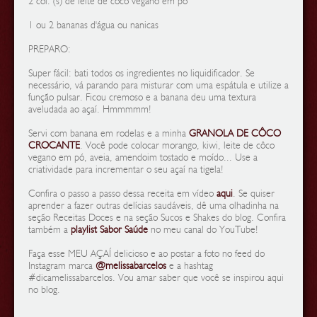
2 col. (s) de leite de côco vegano em pó
1 ou 2 bananas d'água ou nanicas
PREPARO:
Super fácil: bati todos os ingredientes no liquidificador. Se
necessário, vá parando para misturar com uma espátula e utilize a
função pulsar. Ficou cremoso e a banana deu uma textura
aveludada ao açaí. Hmmmmm!
Servi com banana em rodelas e a minha
GRANOLA DE CÔCO
CROCANTE
. Você pode colocar morango, kiwi, leite de côco
vegano em pó, aveia, amendoim tostado e moído... Use a
criatividade para incrementar o seu açaí na tigela!
Confira o passo a passo dessa receita em vídeo
aqui
. Se quiser
aprender a fazer outras delícias saudáveis, dê uma olhadinha na
seção Receitas Doces e na seção Sucos e Shakes do blog. Confira
também a
playlist Sabor Saúde
no meu canal do YouTube!
Faça esse MEU AÇAÍ delicioso e ao postar a foto no feed do
Instagram marca
@melissabarcelos
e a hashtag
#dicamelissabarcelos. Vou amar saber que você se inspirou aqui
no blog.