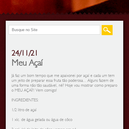
24/11/21
Meu Açaí
Já faz um bom tempo que me apaixonei por açaí e cada um tem
um jeito de preparar essa fruta tão poderosa... Alguns fazem de
uma forma não tão saudável, né? Hoje vou mostrar como preparo
o MEU AÇAÍ!! Vem comigo!
INGREDIENTES:
1/2 litro de açaí
1 xíc. de água gelada ou água de côco