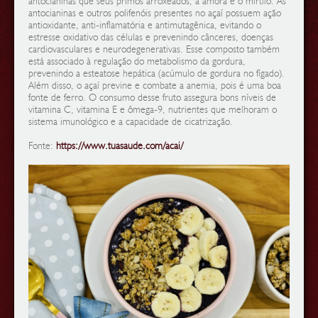
antocianinas que seus primos arroxeados, a amora e o mirtilo. As
antocianinas e outros polifenóis presentes no açaí possuem ação
antioxidante, anti-inflamatória e antimutagênica, evitando o
estresse oxidativo das células e prevenindo cânceres, doenças
cardiovasculares e neurodegenerativas. Esse composto também
está associado à regulação do metabolismo da gordura,
prevenindo a esteatose hepática (acúmulo de gordura no fígado).
Além disso, o açaí previne e combate a anemia, pois é uma boa
fonte de ferro. O consumo desse fruto assegura bons níveis de
vitamina C, vitamina E e ômega-9, nutrientes que melhoram o
sistema imunológico e a capacidade de cicatrização.
Fonte:
https://www.tuasaude.com/acai/